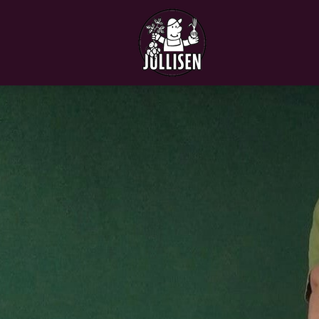
Siirry
pääsisältöön