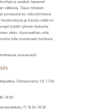
 tuottaja ja asiakas tapaavat
an välikäsiä. Tilaus tehdään
an postausta ko. rekoryhmässä.
facebookissa ja tutustu siellä eri
lonajat löydät ryhmän tiedoista.
oinen viikko. Huomaathan, että
muista tulla noutamaan tuotteesi.
.
enkaissa seuraavasti:
isin
kipaikka, Tohlopinranta 12) 17.00-
.40-18.00
arvannankatu 7) 18.20-18.30