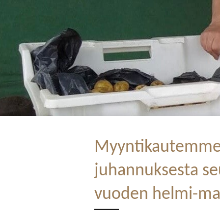
Myyntikautemme
juhannuksesta se
vuoden helmi-maa