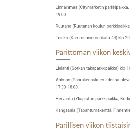
Linnainmaa (Citymarketin parkkipaikka,
19.00
Ruutana (Ruutanan koulun parkkipaikka,
Teisko (Kämmenniemenkatu 44) klo 20
Parittoman viikon keskiv
Lielahti (Sotkan takaparkkipaikka) klo 1
Ahlman (Päärakennuksen edessä oleva pa
17:30-18.00,
Hervanta (Yliopiston parkkipaikka, Kor
Kangasala (Tapahtumakenttä, Finnentie
Parillisen viikon tiistaisi