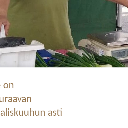
 on
uraavan
liskuuhun asti