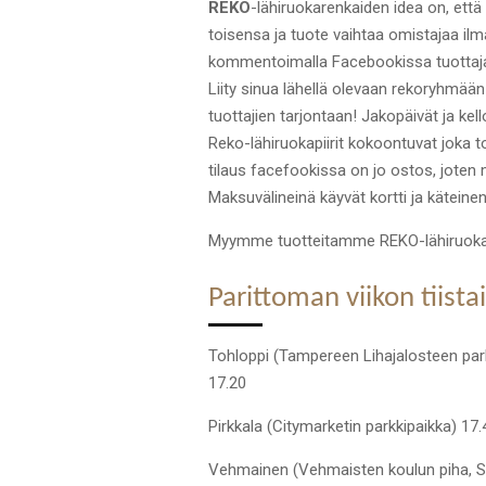
REKO
-lähiruokarenkaiden idea on, että
toisensa ja tuote vaihtaa omistajaa ilm
kommentoimalla Facebookissa tuottaj
Liity sinua lähellä olevaan rekoryhmään 
tuottajien tarjontaan! Jakopäivät ja kel
Reko-lähiruokapiirit kokoontuvat joka t
tilaus facefookissa on jo ostos, joten 
Maksuvälineinä käyvät kortti ja käteinen
Myymme tuotteitamme REKO-lähiruokar
Parittoman viikon tiista
Tohloppi (Tampereen Lihajalosteen park
17.20
Pirkkala (Citymarketin parkkipaikka) 17
Vehmainen (Vehmaisten koulun piha, S