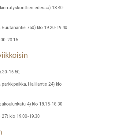
 kierrätyskonttien edessä) 18.40-
 Ruutanantie 750) klo 19.20-19.40
.00-20.15
iikkoisin
6.30-16.50,
rkkipaikka, Hallilantie 24) klo
keakoulunkatu 4) klo 18.15-18.30
 27) klo 19.00-19.30
n